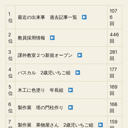
107
1
最近の出来事 過去記事一覧
6
位
回
2
446
教員採用情報
位
回
3
281
課外教室２つ新規オープン
位
回
4
177
パスカル 2歳児いちご組
位
回
5
169
木工に色塗り 年長組
位
回
6
168
製作展 塔の門柱作り
位
回
7
159
製作展 果物屋さん 2歳児いちご組