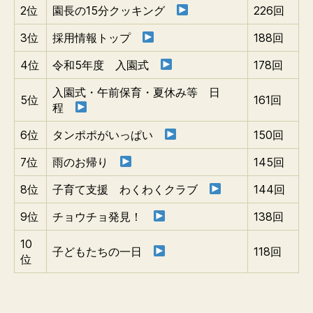
2位
園長の15分クッキング
226回
3位
採用情報トップ
188回
4位
令和5年度 入園式
178回
入園式・午前保育・夏休み等 日
5位
161回
程
6位
タンポポがいっぱい
150回
7位
雨のお帰り
145回
8位
子育て支援 わくわくクラブ
144回
9位
チョウチョ発見！
138回
10
子どもたちの一日
118回
位