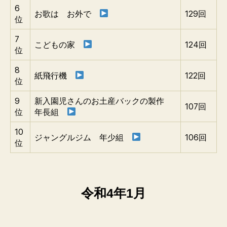
6
お歌は お外で
129回
位
7
こどもの家
124回
位
8
紙飛行機
122回
位
9
新入園児さんのお土産バックの製作
107回
位
年長組
10
ジャングルジム 年少組
106回
位
令和4年1月