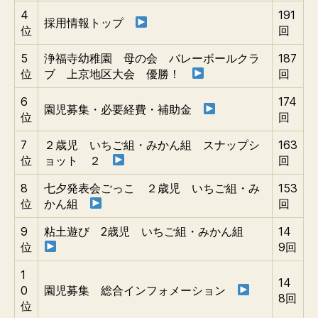
4
191
採用情報トップ
位
回
5
浄福寺幼稚園 母の会 バレーボールクラ
187
位
ブ 上京地区大会 優勝！
回
6
174
園児募集・必要経費・補助金
位
回
7
２歳児 いちご組・みかん組 スナップシ
163
位
ョット ２
回
8
七夕発表会ごっこ ２歳児 いちご組・み
153
位
かん組
回
9
粘土遊び 2歳児 いちご組・みかん組
14
位
9回
1
14
0
園児募集 総合インフォメーション
8回
位