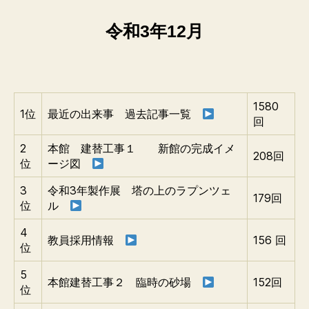
令和3年12月
1580
1位
最近の出来事 過去記事一覧
回
2
本館 建替工事１ 新館の完成イメ
208回
位
ージ図
3
令和3年製作展 塔の上のラプンツェ
179回
位
ル
4
教員採用情報
156 回
位
5
本館建替工事２ 臨時の砂場
152回
位