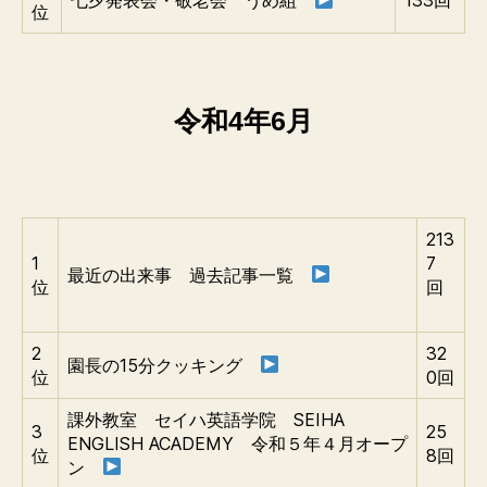
七夕発表会・敬老会 うめ組
133回
位
令和4年6月
213
1
7
最近の出来事 過去記事一覧
位
回
2
32
園長の15分クッキング
位
0回
課外教室 セイハ英語学院 SEIHA
3
25
ENGLISH ACADEMY 令和５年４月オープ
位
8回
ン