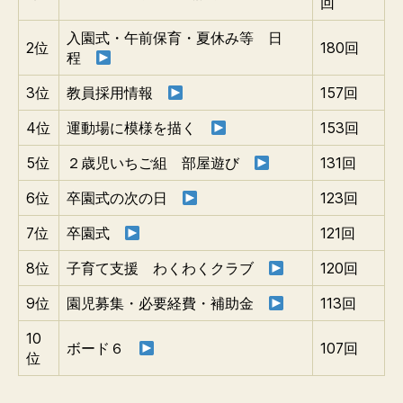
回
入園式・午前保育・夏休み等 日
2位
180回
程
3位
教員採用情報
157回
4位
運動場に模様を描く
153回
5位
２歳児いちご組 部屋遊び
131回
6位
卒園式の次の日
123回
7位
卒園式
121回
8位
子育て支援 わくわくクラブ
120回
9位
園児募集・必要経費・補助金
113回
10
ボード６
107回
位