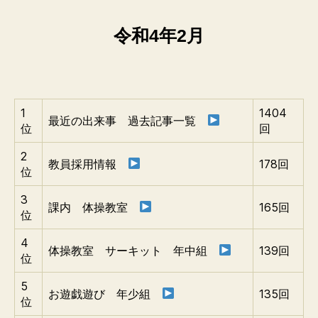
令和4年2月
1
1404
最近の出来事 過去記事一覧
位
回
2
教員採用情報
178回
位
3
課内 体操教室
165回
位
4
体操教室 サーキット 年中組
139回
位
5
お遊戯遊び 年少組
135回
位