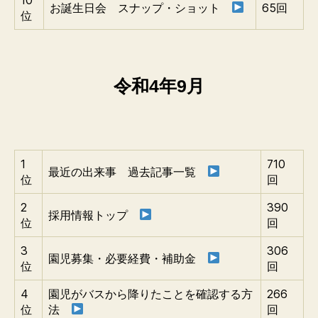
お誕生日会 スナップ・ショット
65回
位
令和4年9月
1
710
最近の出来事 過去記事一覧
位
回
2
390
採用情報トップ
位
回
3
306
園児募集・必要経費・補助金
位
回
4
園児がバスから降りたことを確認する方
266
位
法
回