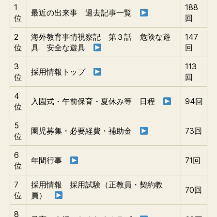
1
188
最近の出来事 過去記事一覧
位
回
2
海外教育事情視察記 第３話 危険な遊
147
位
具 安全な遊具
回
3
113
採用情報トップ
位
回
4
入園式・午前保育・夏休み等 日程
94回
位
5
園児募集・必要経費・補助金
73回
位
6
年間行事
71回
位
7
採用情報 採用試験（正教員・契約教
70回
位
員）
8