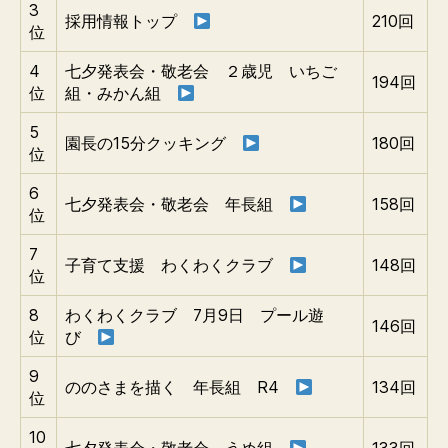
3
採用情報トップ
210回
位
4
七夕発表会・敬老会 ２歳児 いちご
194回
位
組・みかん組
5
園長の15分クッキング
180回
位
6
七夕発表会・敬老会 年長組
158回
位
7
子育て支援 わくわくクラブ
148回
位
8
わくわくクラブ 7月9日 プール遊
146回
位
び
9
ののさまを描く 年長組 R4
134回
位
10