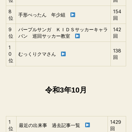
位
回
8
154
手形ぺったん 年少組
位
回
9
パープルサンガ ＫＩＤＳサッカーキャラ
142
位
バン 巡回サッカー教室
回
1
138
0
むっくりクマさん
回
位
令和3年10月
1
1429
最近の出来事 過去記事一覧
位
回