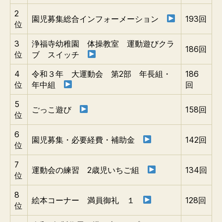
2
園児募集総合インフォーメーション
193回
位
3
浄福寺幼稚園 体操教室 運動遊びクラ
186回
位
ブ スイッチ
4
令和３年 大運動会 第2部 年長組・
186
位
年中組
回
5
ごっこ遊び
158回
位
6
園児募集・必要経費・補助金
142回
位
7
運動会の練習 2歳児いちご組
134回
位
8
絵本コーナー 満員御礼 １
128回
位