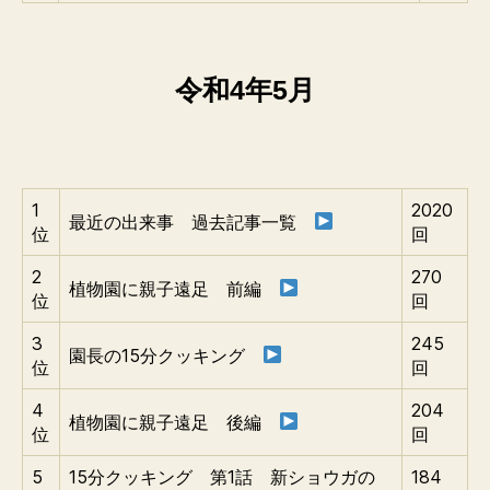
令和4年5月
1
2020
最近の出来事 過去記事一覧
位
回
2
270
植物園に親子遠足 前編
位
回
3
245
園長の15分クッキング
位
回
4
204
植物園に親子遠足 後編
位
回
5
15分クッキング 第1話 新ショウガの
184