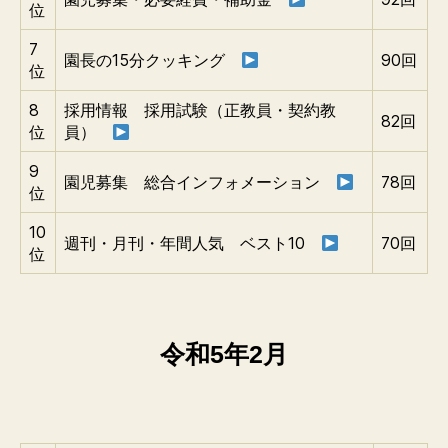
位
7
園長の15分クッキング
90回
位
8
採用情報 採用試験（正教員・契約教
82回
位
員）
9
園児募集 総合インフォメーション
78回
位
10
週刊・月刊・年間人気 ベスト10
70回
位
令和5年2月