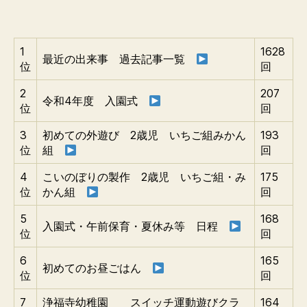
1
1628
最近の出来事 過去記事一覧
位
回
2
207
令和4年度 入園式
位
回
3
初めての外遊び 2歳児 いちご組みかん
193
位
組
回
4
こいのぼりの製作 2歳児 いちご組・み
175
位
かん組
回
5
168
入園式・午前保育・夏休み等 日程
位
回
6
165
初めてのお昼ごはん
位
回
7
浄福寺幼稚園 スイッチ運動遊びクラ
164