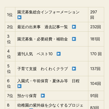
園児募集総合インフォーメーション
297
1位
回
2位
最近の出来事 過去記事一覧
232回
3
園児募集・必要経費・補助金
181回
位
4
週刊人気 ベスト10
170 回
位
5
子育て支援 わくわくクラブ
137回
位
6
入園式・午前保育・夏休み等 日程
104回
位
7位
預かり保育
91回
8
幼稚園の紫外線を少なくするプロジェ
83回