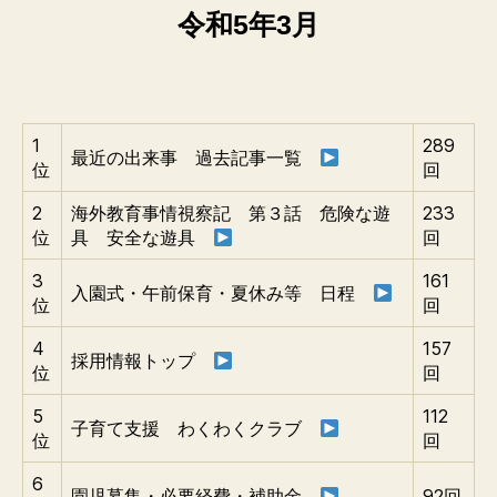
令和5年3月
1
289
最近の出来事 過去記事一覧
位
回
2
海外教育事情視察記 第３話 危険な遊
233
位
具 安全な遊具
回
3
161
入園式・午前保育・夏休み等 日程
位
回
4
157
採用情報トップ
位
回
5
112
子育て支援 わくわくクラブ
位
回
6
園児募集・必要経費・補助金
92回