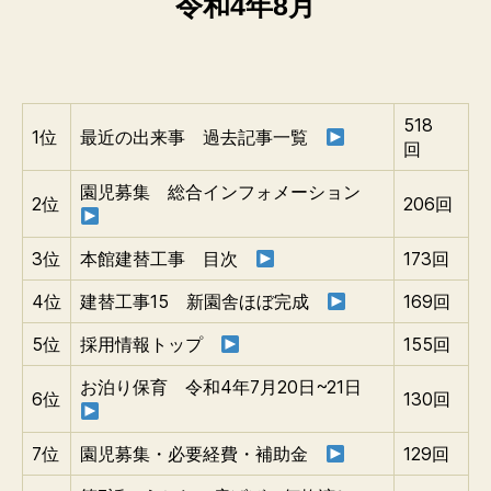
令和4年8月
518
1位
最近の出来事 過去記事一覧
回
園児募集 総合インフォメーション
2位
206回
3位
本館建替工事 目次
173回
4位
建替工事15 新園舎ほぼ完成
169回
5位
採用情報トップ
155回
お泊り保育 令和4年7月20日~21日
6位
130回
7位
園児募集・必要経費・補助金
129回