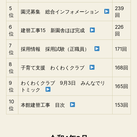
5
239
園児募集 総合インフォメーション
位
回
6
226
建替工事15 新園舎ほぼ完成
位
回
7
採用情報 採用試験（正職員）
171回
位
8
子育て支援 わくわくクラブ
168回
位
9
わくわくクラブ 9月3日 みんなでリ
165回
位
トミック
10
本館建替工事 目次
153回
位