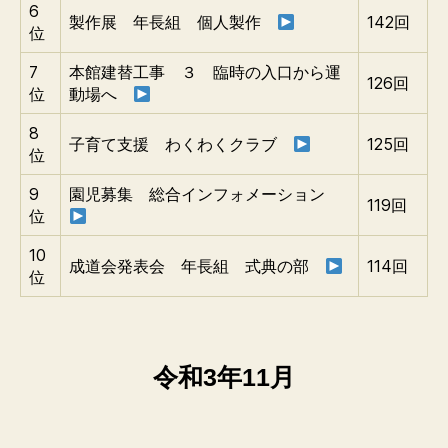
6
製作展 年長組 個人製作
142回
位
7
本館建替工事 ３ 臨時の入口から運
126回
位
動場へ
8
子育て支援 わくわくクラブ
125回
位
9
園児募集 総合インフォメーション
119回
位
10
成道会発表会 年長組 式典の部
114回
位
令和3年11月