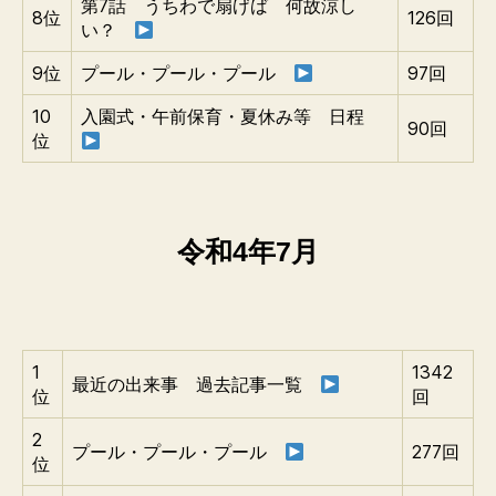
第7話 うちわで扇げば 何故涼し
8位
126回
い？
9位
プール・プール・プール
97回
10
入園式・午前保育・夏休み等 日程
90回
位
令和4年7月
1
1342
最近の出来事 過去記事一覧
位
回
2
プール・プール・プール
277回
位