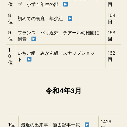
位
ブ 小学１年生の部
回
8
164
初めての裏庭 年少組
位
回
9
フランス パリ近郊 チアール幼稚園に
163
位
到着
回
1
いちご組・みかん組 スナップショッ
162
0
ト
回
位
令和4年3月
1429
1位
最近の出来事 過去記事一覧