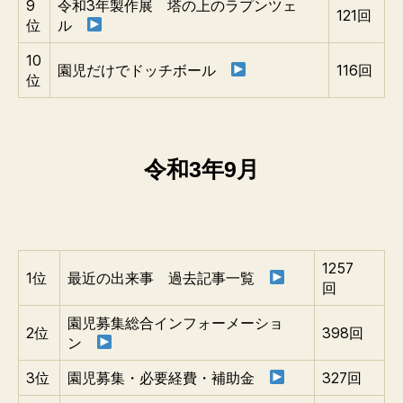
9
令和3年製作展 塔の上のラプンツェ
121回
位
ル
10
園児だけでドッチボール
116回
位
令和3年9月
1257
1位
最近の出来事 過去記事一覧
回
園児募集総合インフォーメーショ
2位
398回
ン
3位
園児募集・必要経費・補助金
327回