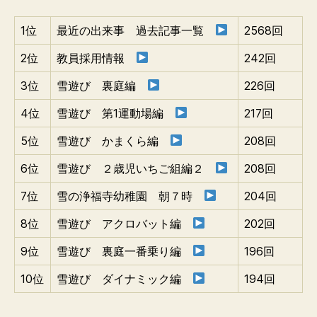
1位
最近の出来事 過去記事一覧
2568回
2位
教員採用情報
242回
3位
雪遊び 裏庭編
226回
4位
雪遊び 第1運動場編
217回
5位
雪遊び かまくら編
208回
6位
雪遊び ２歳児いちご組編２
208回
7位
雪の浄福寺幼稚園 朝７時
204回
8位
雪遊び アクロバット編
202回
9位
雪遊び 裏庭一番乗り編
196回
10位
雪遊び ダイナミック編
194回