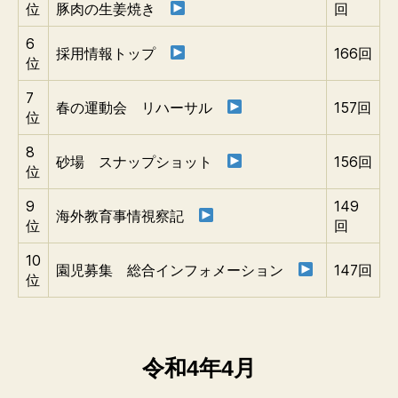
位
豚肉の生姜焼き
回
6
採用情報トップ
166回
位
7
春の運動会 リハーサル
157回
位
8
砂場 スナップショット
156回
位
9
149
海外教育事情視察記
位
回
10
園児募集 総合インフォメーション
147回
位
令和4年4月