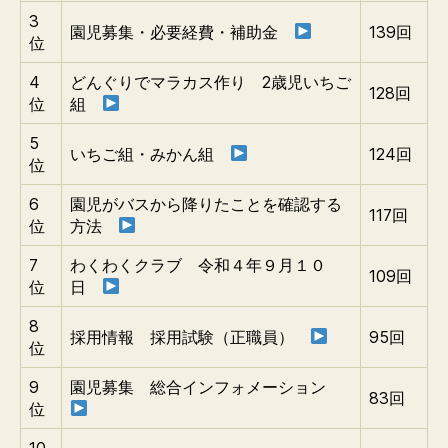
3
園児募集・必要経費・補助金
139回
位
4
どんぐりでマラカス作り 2歳児いちご
128回
位
組
5
いちご組・みかん組
124回
位
6
園児がバスから降りたことを確認する
117回
位
方法
7
わくわくクラブ 令和４年９月１０
109回
位
日
8
採用情報 採用試験（正職員）
95回
位
9
園児募集 総合インフォメーション
83回
位
10