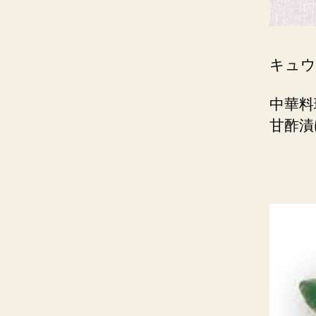
キュウ
中華料
甘酢漬