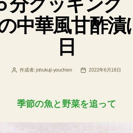
５分クッキング
ー
の中華風甘酢漬け
日
作成者:
johukuji-youchien
2022年6月18日
投
投
稿
稿
者
日
季節の魚と野菜を追って