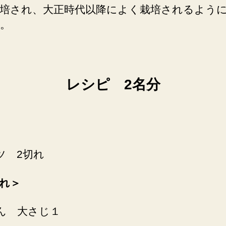
培され、大正時代以降によく栽培されるよう
。
レシピ 2名分
ツ 2切れ
れ＞
ん 大さじ１