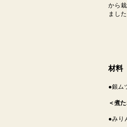
から栽
ました
材料
●銀ム
＜煮た
●みり