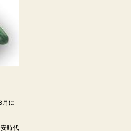
8月に
平安時代