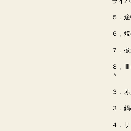
ライパ
５，途
６，焼
７，煮
８，皿
＾
３．赤
３．鍋
４．サ