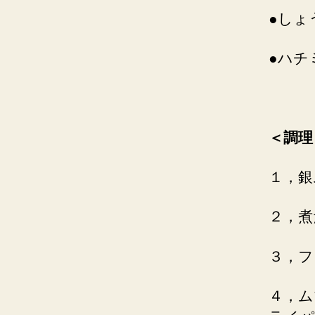
●しょ
●ハチ
＜調理
１，銀
２，煮
３，フ
４，ム