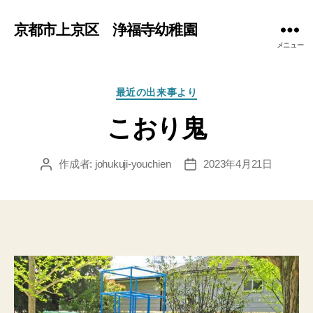
京都市上京区 浄福寺幼稚園
メニュー
カ
最近の出来事より
テ
こおり鬼
ゴ
リ
ー
作成者:
johukuji-youchien
2023年4月21日
投
投
稿
稿
者
日