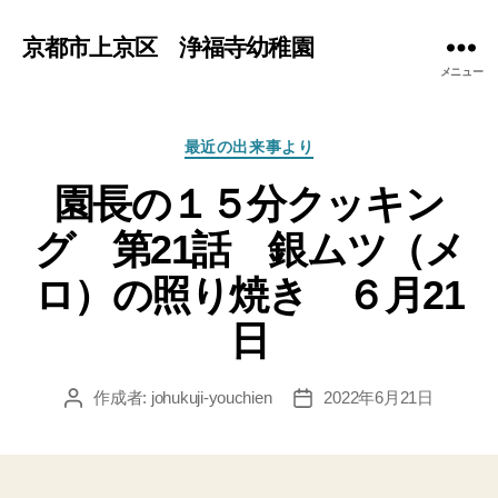
京都市上京区 浄福寺幼稚園
メニュー
カ
最近の出来事より
テ
園長の１５分クッキン
ゴ
リ
グ 第21話 銀ムツ（メ
ー
ロ）の照り焼き ６月21
日
作成者:
johukuji-youchien
2022年6月21日
投
投
稿
稿
者
日