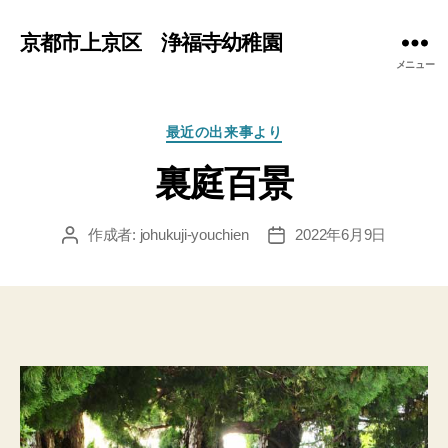
京都市上京区 浄福寺幼稚園
メニュー
カ
最近の出来事より
テ
裏庭百景
ゴ
リ
ー
作成者:
johukuji-youchien
2022年6月9日
投
投
稿
稿
者
日