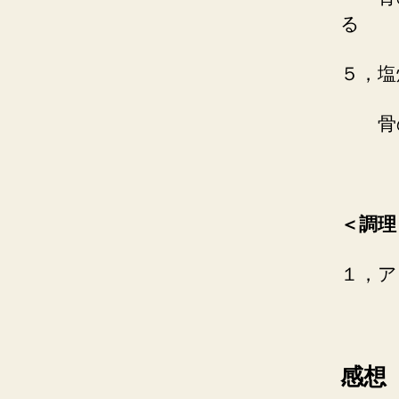
る
５，塩
骨の
＜調理
１，ア
感想