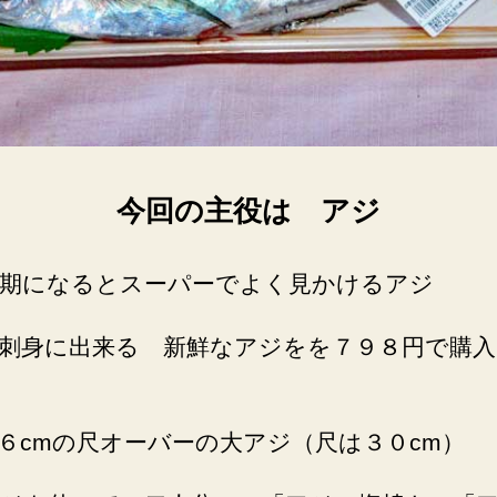
今回の主役は アジ
期になるとスーパーでよく見かけるアジ
刺身に出来る 新鮮なアジをを７９８円で購
６cmの尺オーバーの大アジ（尺は３０cm）