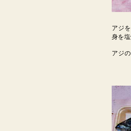
アジを
身を塩
アジの