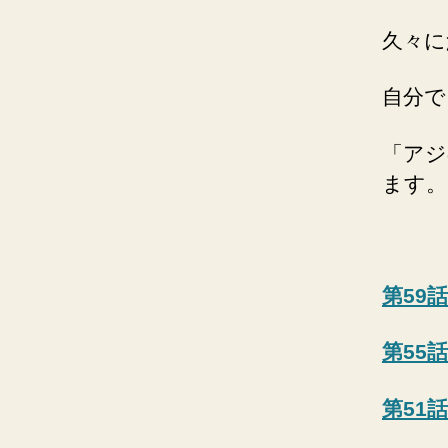
久々に
自分で
「アジ
ます。
第59
第55
第51