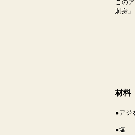
このア
刺身」
材料
●アジ
●塩