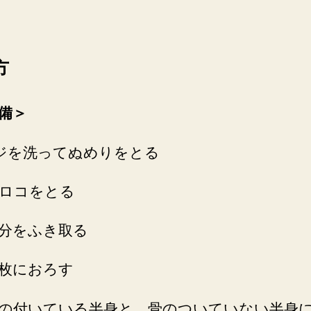
方
備＞
ジを洗ってぬめりをとる
ロコをとる
分をふき取る
枚におろす
付いている半身と 骨のついていない半身