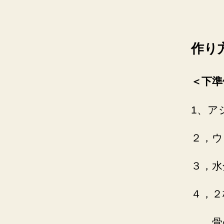
作り
＜下準
1、ア
２，ウ
３，水
４，２
骨の