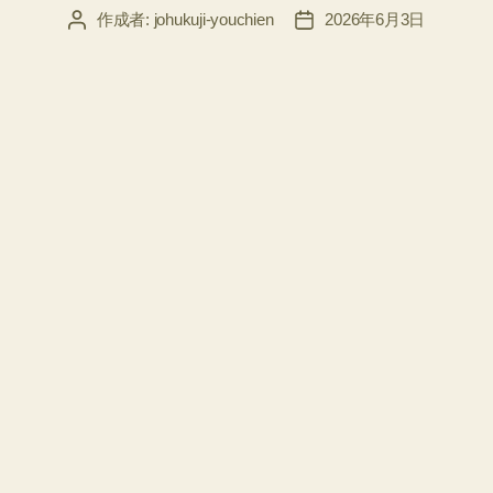
ー
作成者:
johukuji-youchien
2026年6月3日
投
投
稿
稿
者
日