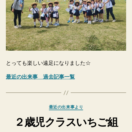
とっても楽しい遠足になりました☆
最近の出来事 過去記事一覧
カ
最近の出来事より
テ
２歳児クラスいちご組
ゴ
リ