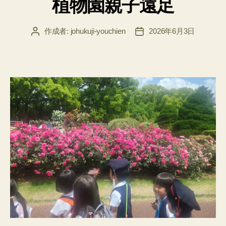
植物園親子遠足
ゴ
リ
ー
作成者:
johukuji-youchien
2026年6月3日
投
投
稿
稿
者
日