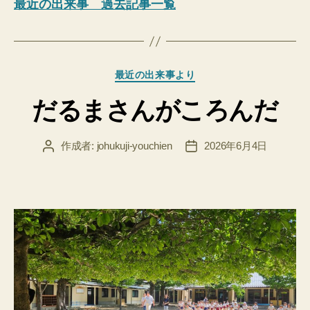
最近の出来事 過去記事一覧
カ
最近の出来事より
テ
だるまさんがころんだ
ゴ
リ
ー
作成者:
johukuji-youchien
2026年6月4日
投
投
稿
稿
者
日