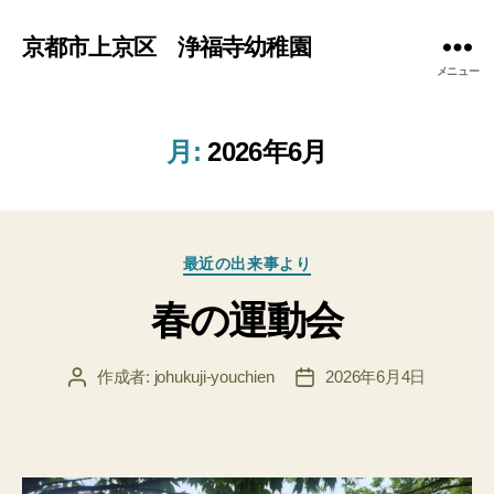
京都市上京区 浄福寺幼稚園
メニュー
月:
2026年6月
カ
最近の出来事より
テ
春の運動会
ゴ
リ
ー
作成者:
johukuji-youchien
2026年6月4日
投
投
稿
稿
者
日