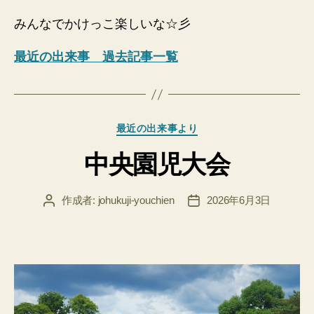
みんなでかけっこ楽しいな☆彡
最近の出来事 過去記事一覧
カ
最近の出来事より
テ
中央園児大会
ゴ
リ
ー
作成者:
johukuji-youchien
2026年6月3日
投
投
稿
稿
者
日