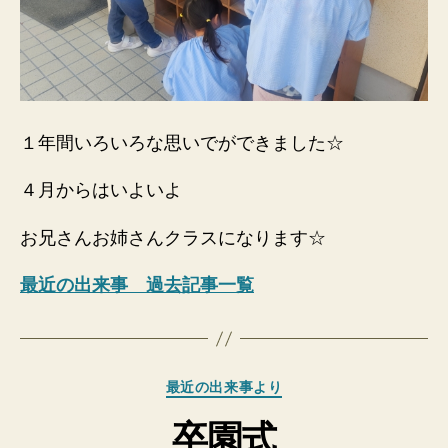
１年間いろいろな思いでができました☆
４月からはいよいよ
お兄さんお姉さんクラスになります☆
最近の出来事 過去記事一覧
カ
最近の出来事より
テ
卒園式
ゴ