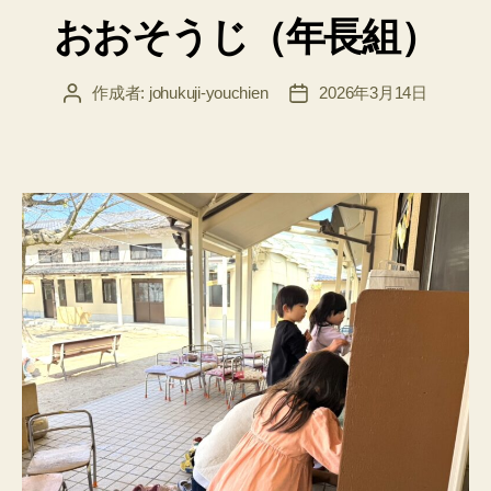
テ
おおそうじ（年長組）
ゴ
リ
ー
作成者:
johukuji-youchien
2026年3月14日
投
投
稿
稿
者
日