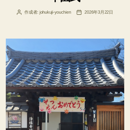
リ
ー
作成者:
johukuji-youchien
2026年3月22日
投
投
稿
稿
者
日