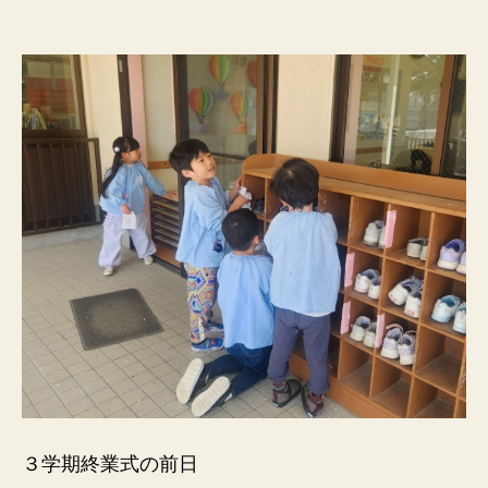
者
日
３学期終業式の前日