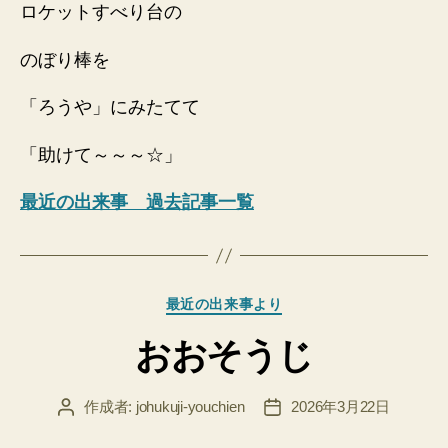
ロケットすべり台の
のぼり棒を
「ろうや」にみたてて
「助けて～～～☆」
最近の出来事 過去記事一覧
カ
最近の出来事より
テ
おおそうじ
ゴ
リ
ー
作成者:
johukuji-youchien
2026年3月22日
投
投
稿
稿