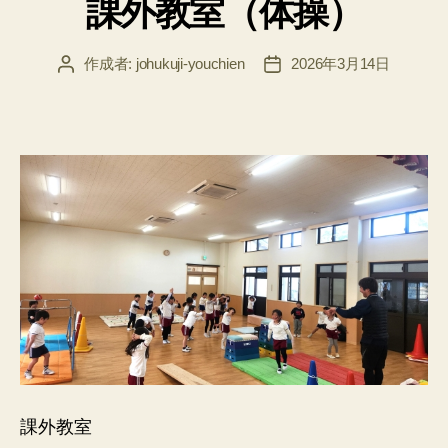
課外教室（体操）
ゴ
リ
ー
作成者:
johukuji-youchien
2026年3月14日
投
投
稿
稿
者
日
課外教室