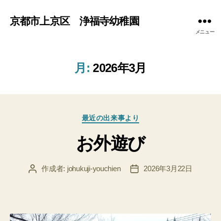
京都市上京区 浄福寺幼稚園
メニュー
月:
2026年3月
カ
最近の出来事より
テ
お外遊び
ゴ
リ
ー
作成者:
johukuji-youchien
2026年3月22日
投
投
稿
稿
者
日