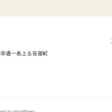
福寺通一条上る笹屋町
red by WordPress