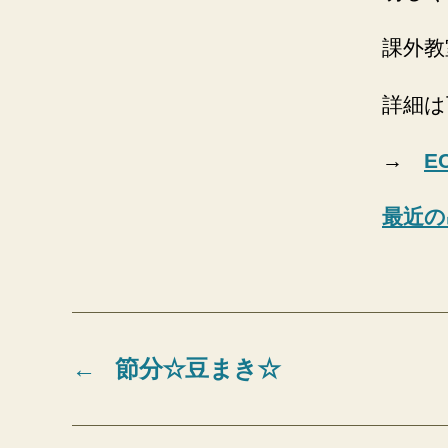
課外教
詳細は
→
E
最近の
←
節分☆豆まき☆