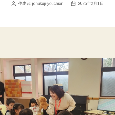
作成者:
johukuji-youchien
2025年2月1日
投
投
稿
稿
者
日