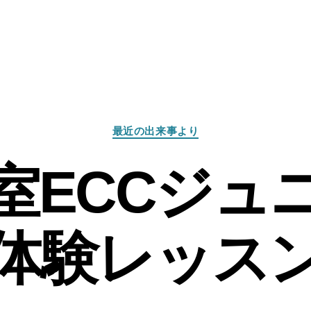
カ
最近の出来事より
テ
ゴ
室ECCジュ
リ
ー
体験レッス