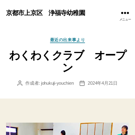
京都市上京区 浄福寺幼稚園
メニュー
カ
最近の出来事より
テ
わくわくクラブ オープ
ゴ
リ
ン
ー
作成者:
johukuji-youchien
2024年4月21日
投
投
稿
稿
者
日