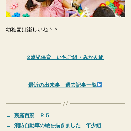
幼稚園は楽しいね＾＾
2歳児保育 いちご組・みかん組
最近の出来事 過去記事一覧
←
裏庭百景 Ｒ５
→
消防自動車の絵を描きました 年少組