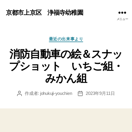
京都市上京区 浄福寺幼稚園
メニュー
カ
最近の出来事より
テ
消防自動車の絵＆スナッ
ゴ
リ
プショット いちご組・
ー
みかん組
作成者:
johukuji-youchien
2023年9月11日
投
投
稿
稿
者
日