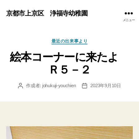
京都市上京区 浄福寺幼稚園
メニュー
カ
最近の出来事より
テ
絵本コーナーに来たよ
ゴ
リ
Ｒ５－２
ー
作成者:
johukuji-youchien
2023年9月10日
投
投
稿
稿
者
日