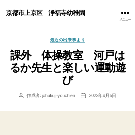
京都市上京区 浄福寺幼稚園
メニュー
カ
最近の出来事より
テ
課外 体操教室 河戸は
ゴ
リ
るか先生と楽しい運動遊
ー
び
作成者:
johukuji-youchien
2023年9月5日
投
投
稿
稿
者
日