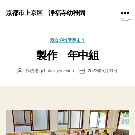
京都市上京区 浄福寺幼稚園
メニュー
カ
最近の出来事より
テ
製作 年中組
ゴ
リ
ー
作成者:
johukuji-youchien
2023年5月30日
投
投
稿
稿
者
日