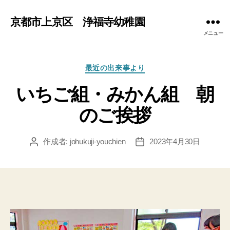
京都市上京区 浄福寺幼稚園
メニュー
カ
最近の出来事より
テ
いちご組・みかん組 朝
ゴ
リ
のご挨拶
ー
作成者:
johukuji-youchien
2023年4月30日
投
投
稿
稿
者
日