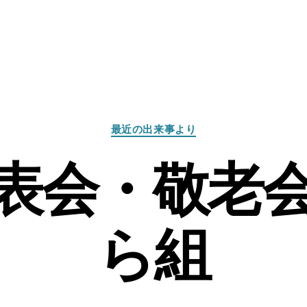
カ
最近の出来事より
テ
ゴ
表会・敬老
リ
ー
ら組