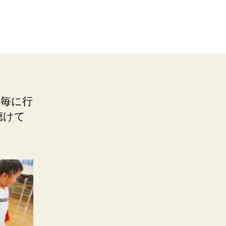
ス毎に行
聴けて