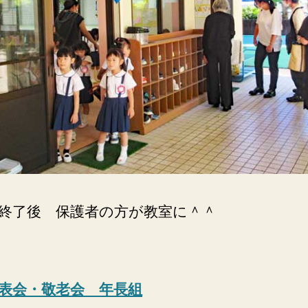
終了後 保護者の方が教室に＾＾
表会・敬老会 年長組