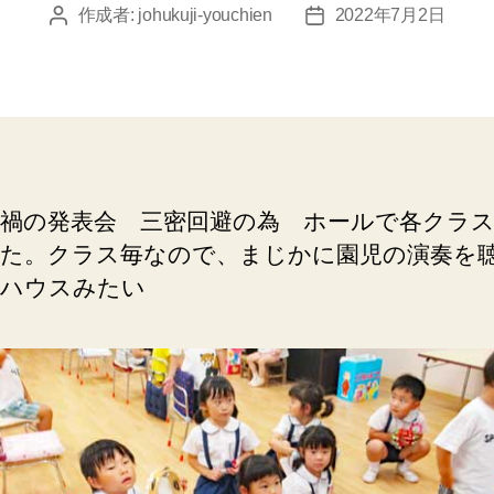
作成者:
johukuji-youchien
2022年7月2日
投
投
稿
稿
者
日
禍の発表会 三密回避の為 ホールで各クラ
た。クラス毎なので、まじかに園児の演奏を
ハウスみたい