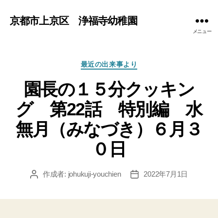
京都市上京区 浄福寺幼稚園
メニュー
カ
最近の出来事より
テ
園長の１５分クッキン
ゴ
リ
グ 第22話 特別編 水
ー
無月（みなづき）６月３
０日
作成者:
johukuji-youchien
2022年7月1日
投
投
稿
稿
者
日