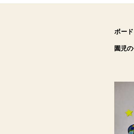
ボード
園児の