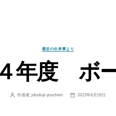
カ
最近の出来事より
テ
ゴ
４年度 ボ
リ
ー
作成者:
johukuji-youchien
2022年6月18日
投
投
稿
稿
者
日