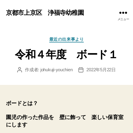
京都市上京区 浄福寺幼稚園
メニュー
カ
最近の出来事より
テ
令和４年度 ボード１
ゴ
リ
ー
作成者:
johukuji-youchien
2022年5月22日
投
投
稿
稿
者
日
ボードとは？
園児の作った作品を 壁に飾って 楽しい保育室
にします