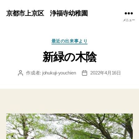
京都市上京区 浄福寺幼稚園
メニュー
カ
最近の出来事より
テ
新緑の木陰
ゴ
リ
ー
作成者:
johukuji-youchien
2022年4月16日
投
投
稿
稿
者
日