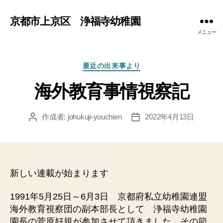
京都市上京区 浄福寺幼稚園
メニュー
カ
最近の出来事より
テ
海外教育事情視察記
ゴ
リ
ー
作成者:
johukuji-youchien
2022年4月13日
投
投
稿
稿
者
日
新しい連載が始まります
1991年5月25日～6月3日 京都府私立幼稚園連盟
海外教育視察団の副本部長として 浄福寺幼稚園
園長の菅原好規が参加させて頂きました。その節