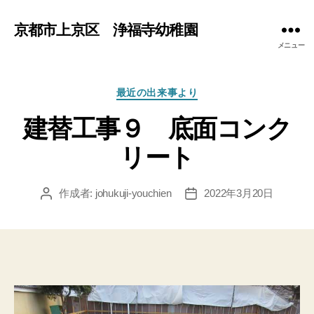
京都市上京区 浄福寺幼稚園
メニュー
カ
最近の出来事より
テ
建替工事９ 底面コンク
ゴ
リ
リート
ー
作成者:
johukuji-youchien
2022年3月20日
投
投
稿
稿
者
日