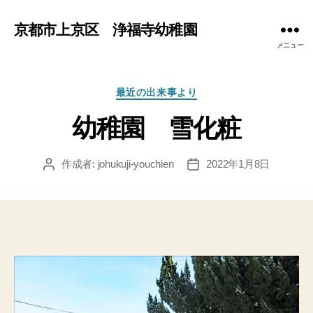
京都市上京区 浄福寺幼稚園
メニュー
カ
最近の出来事より
テ
幼稚園 雪化粧
ゴ
リ
ー
作成者:
johukuji-youchien
2022年1月8日
投
投
稿
稿
者
日