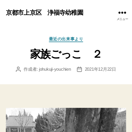
京都市上京区 浄福寺幼稚園
メニュー
カ
最近の出来事より
テ
家族ごっこ ２
ゴ
リ
ー
作成者:
johukuji-youchien
2021年12月22日
投
投
稿
稿
者
日