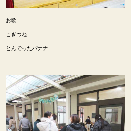
お歌
こぎつね
とんでったバナナ