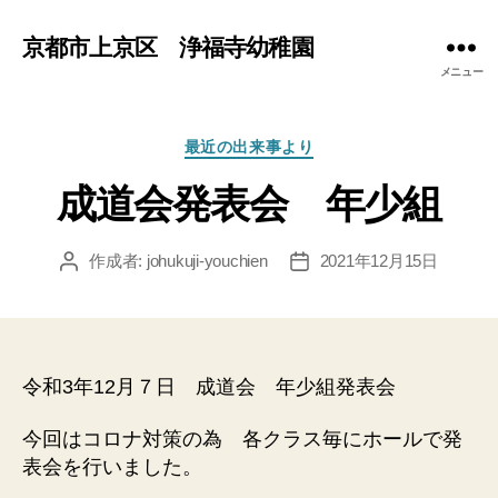
京都市上京区 浄福寺幼稚園
メニュー
カ
最近の出来事より
テ
成道会発表会 年少組
ゴ
リ
ー
作成者:
johukuji-youchien
2021年12月15日
投
投
稿
稿
者
日
令和3年12月７日 成道会 年少組発表会
今回はコロナ対策の為 各クラス毎にホールで発
表会を行いました。