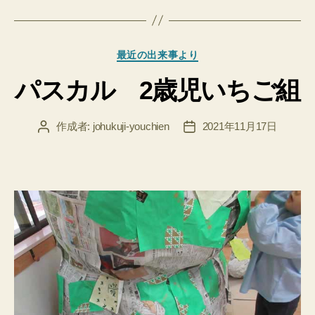
カ
最近の出来事より
テ
パスカル 2歳児いちご組
ゴ
リ
ー
作成者:
johukuji-youchien
2021年11月17日
投
投
稿
稿
者
日