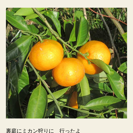
裏庭にミカン狩りに 行ったよ