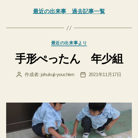
最近の出来事 過去記事一覧
カ
最近の出来事より
テ
手形ぺったん 年少組
ゴ
リ
ー
作成者:
johukuji-youchien
2021年11月17日
投
投
稿
稿
者
日