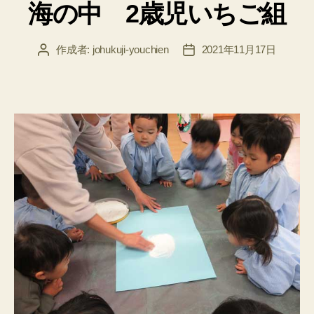
海の中 2歳児いちご組
ゴ
リ
ー
作成者:
johukuji-youchien
2021年11月17日
投
投
稿
稿
者
日