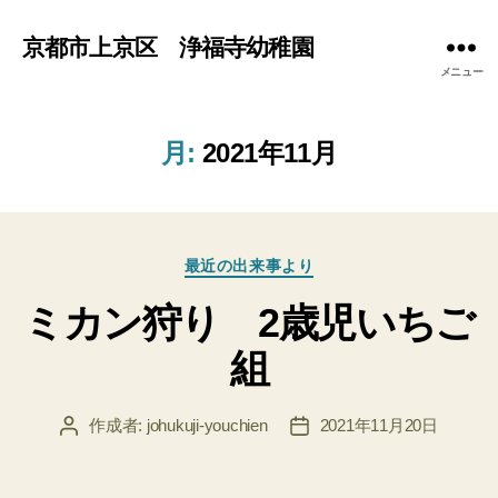
京都市上京区 浄福寺幼稚園
メニュー
月:
2021年11月
カ
最近の出来事より
テ
ミカン狩り 2歳児いちご
ゴ
リ
組
ー
作成者:
johukuji-youchien
2021年11月20日
投
投
稿
稿
者
日