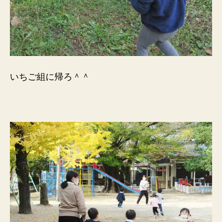
いちご組に帰ろ＾＾