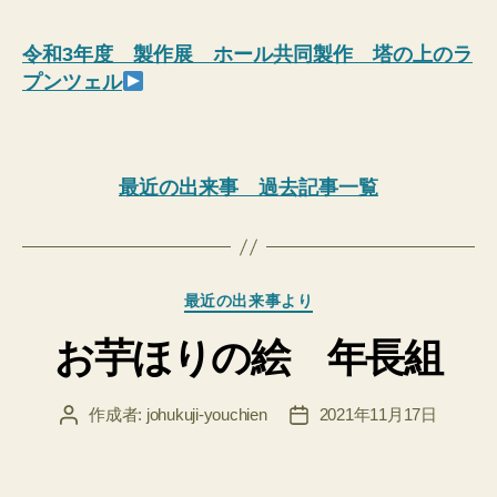
令和3年度 製作展 ホール共同製作 塔の上のラ
プンツェル
最近の出来事 過去記事一覧
カ
最近の出来事より
テ
お芋ほりの絵 年長組
ゴ
リ
ー
作成者:
johukuji-youchien
2021年11月17日
投
投
稿
稿
者
日