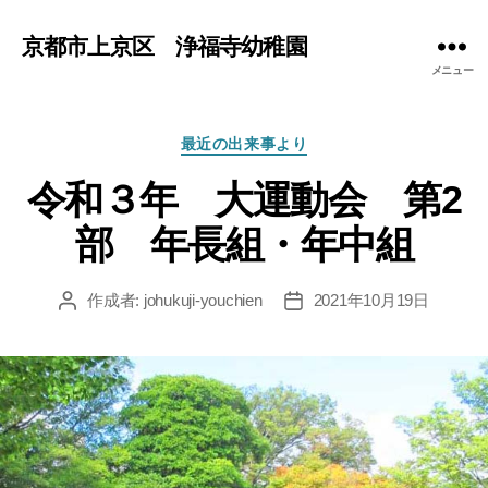
京都市上京区 浄福寺幼稚園
メニュー
カ
最近の出来事より
テ
令和３年 大運動会 第2
ゴ
リ
部 年長組・年中組
ー
作成者:
johukuji-youchien
2021年10月19日
投
投
稿
稿
者
日