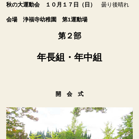
秋の大運動会 １０月１７日（日）
曇り後晴れ
会場 浄福寺幼稚園 第1運動場
第２部
年長組・年中組
開 会 式