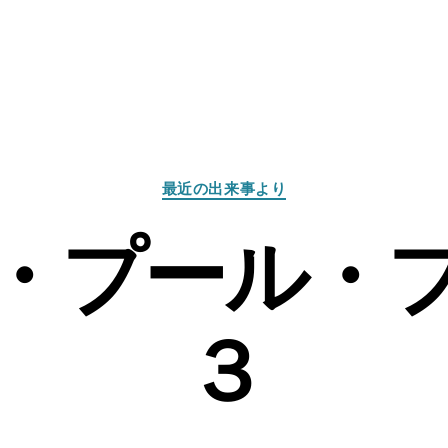
カ
最近の出来事より
テ
ゴ
ル・プール・
リ
ー
３