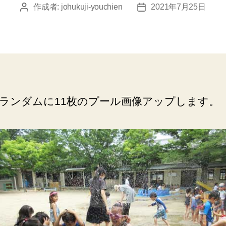
作成者:
johukuji-youchien
2021年7月25日
投
投
稿
稿
者
日
ランダムに11枚のプール画像アップします。