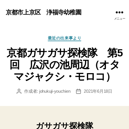
京都市上京区 浄福寺幼稚園
メニュー
カ
最近の出来事より
テ
京都ガサガサ探検隊 第5
ゴ
リ
回 広沢の池周辺（オタ
ー
マジャクシ・モロコ）
作成者:
johukuji-youchien
2021年6月18日
投
投
稿
稿
者
日
ガサガサ探検隊