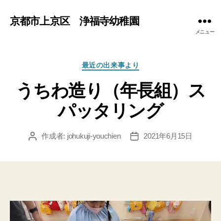
京都市上京区 浄福寺幼稚園
メニュー
カ
最近の出来事より
テ
うちわ造り（年長組）ス
ゴ
リ
パッタリング
ー
作成者:
johukuji-youchien
2021年6月15日
投
投
稿
稿
者
日