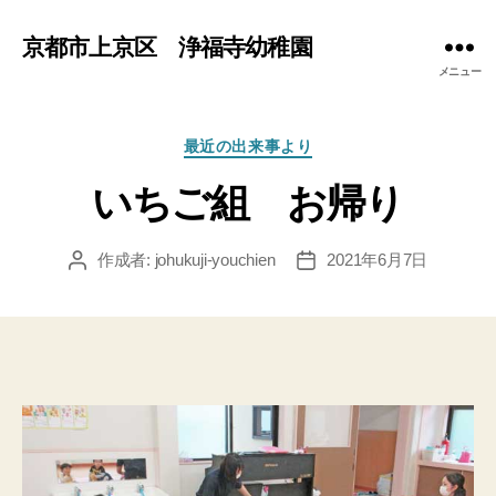
京都市上京区 浄福寺幼稚園
メニュー
カ
最近の出来事より
テ
いちご組 お帰り
ゴ
リ
ー
作成者:
johukuji-youchien
2021年6月7日
投
投
稿
稿
者
日