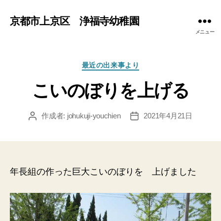
京都市上京区 浄福寺幼稚園
メニュー
カ
最近の出来事より
テ
こいのぼりを上げる
ゴ
リ
ー
作成者:
johukuji-youchien
2021年4月21日
投
投
稿
稿
者
日
年長組の作った巨大こいのぼりを 上げました