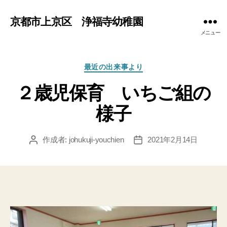
京都市上京区 浄福寺幼稚園
メニュー
カ
最近の出来事より
テ
２歳児保育 いちご組の
ゴ
リ
様子
ー
作成者:
johukuji-youchien
2021年2月14日
投
投
稿
稿
者
日