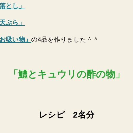
落とし」
天ぷら」
お吸い物」
の4品を作りました＾＾
「鱧とキュウリの酢の物」
レシピ 2名分