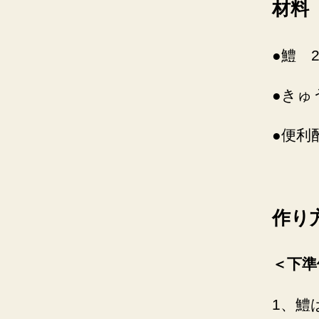
材料
●鱧 
●きゅ
●便利
作り
＜下準
1、鱧