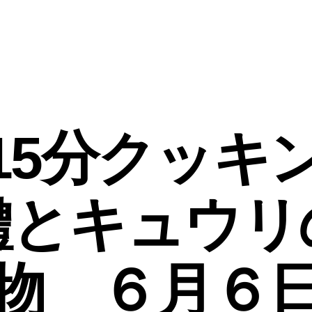
15分クッキン
鱧とキュウリ
物 ６月６