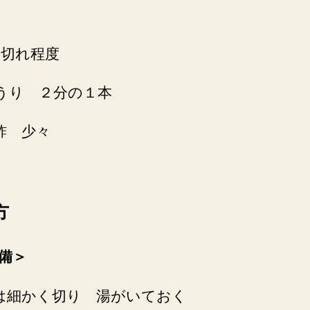
2切れ程度
うり ２分の１本
酢 少々
方
備＞
は細かく切り 湯がいておく