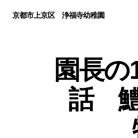
京都市上京区 浄福寺幼稚園
園長の
話 