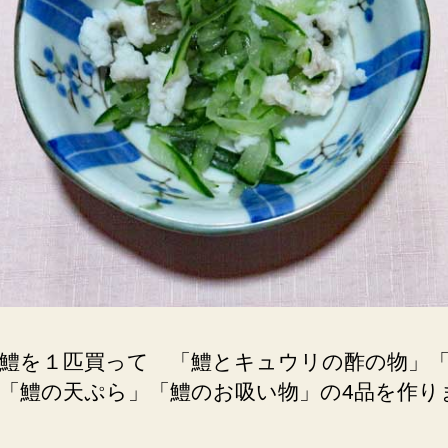
鱧を１匹買って 「鱧とキュウリの酢の物」
「鱧の天ぷら」「鱧のお吸い物」の4品を作り