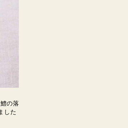
「鱧の落
ました