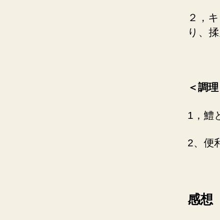
２，キ
り、揉
＜調理
1，鱧
2、便
感想