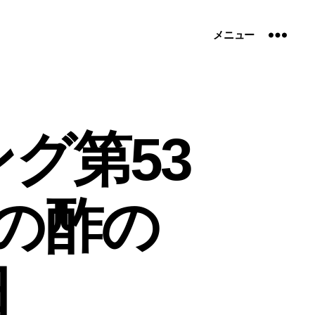
メニュー
グ第53
の酢の
日