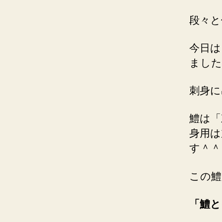
段々と
今日は
ました
刺身に
鱧は「
身用は
す＾＾
この鱧
「鱧と