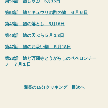
第56話 鱧しゃぶ 6月15日
第53話 鱧とキュウリの酢の物 ６月６日
第45話 鱧の落とし 5月18日
第46話 鱧の天ぷら５月１8日
第47話 鱧のお吸い物 ５月18日
第23話 鱧と万願寺とうがらしのペペロンチー
ノ ７月１日
園長の15分クッキング 目次へ