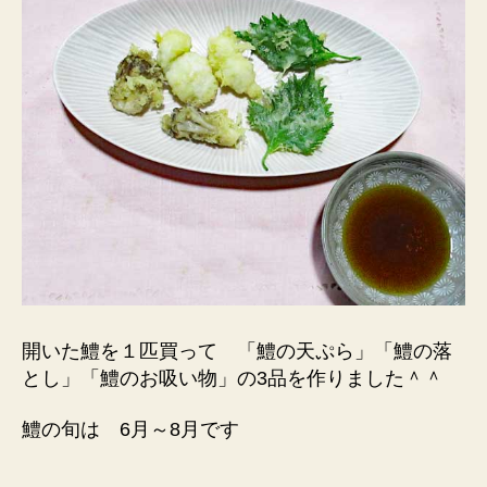
開いた鱧を１匹買って 「鱧の天ぷら」「鱧の落
とし」「鱧のお吸い物」の3品を作りました＾＾
鱧の旬は 6月～8月です