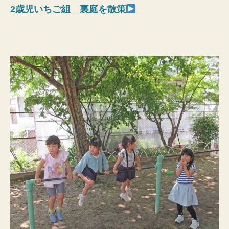
2歳児いちご組 裏庭を散策