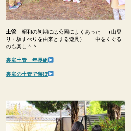
土管
昭和の初期には公園によくあった （山登
り・坂すべりを由来とする遊具） 中をくぐる
のも楽し＾＾
裏庭土管 年長組
裏庭の土管で遊ぼ