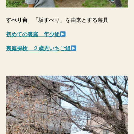
すべり台
「坂すべり」を由来とする遊具
初めての裏庭 年少組
裏庭探検 ２歳児いちご組